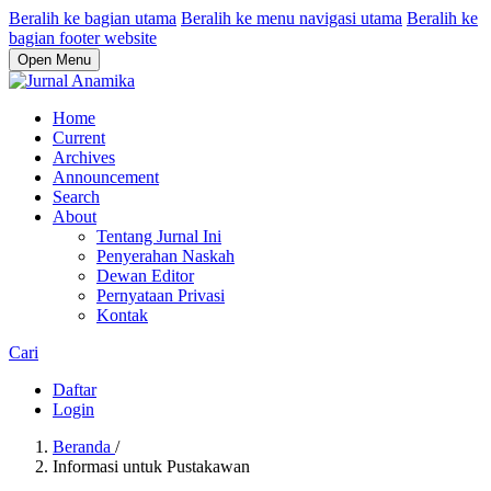
Beralih ke bagian utama
Beralih ke menu navigasi utama
Beralih ke
bagian footer website
Open Menu
Home
Current
Archives
Announcement
Search
About
Tentang Jurnal Ini
Penyerahan Naskah
Dewan Editor
Pernyataan Privasi
Kontak
Cari
Daftar
Login
Beranda
/
Informasi untuk Pustakawan